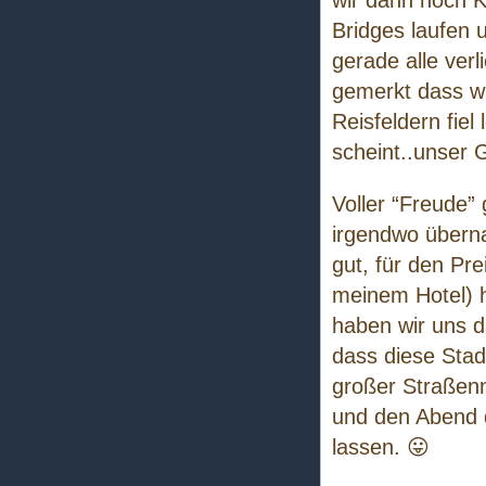
wir dann noch 
Bridges laufen 
gerade alle ver
gemerkt dass wi
Reisfeldern fie
scheint..unser G
Voller “Freude”
irgendwo überna
gut, für den Pre
meinem Hotel) 
haben wir uns 
dass diese Stad
großer Straßen
und den Abend 
lassen. 😛