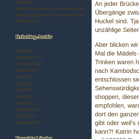
Kartoffeln
An jeder Brücke
Mandy
zu
Strawberry Fields Festival 2012
Übergänge zwis
Kristina Le Manach
zu
Strawberry Fields
Huckel sind. Tj
Festival 2012
unzählige Seite
Reiseblog-Archiv
Aber blicken wi
April 2013
Mal die Mädels 
Dezember 2012
Trinken waren h
November 2012
nach Kambodsch
Oktober 2012
Juli 2012
entschlossen si
Juni 2012
Sehenswürdigke
Mai 2012
shoppen, diese
April 2012
März 2012
empfohlen, warum
Februar 2012
dort den ganze
Januar 2012
gibt oder weil’s
Dezember 2011
kann?! Katrin ha
Besuchte Länder