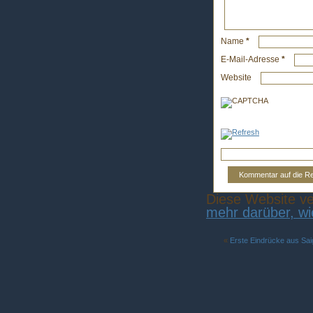
Name
*
E-Mail-Adresse
*
Website
Diese Website v
mehr darüber, w
«
Erste Eindrücke aus Sa