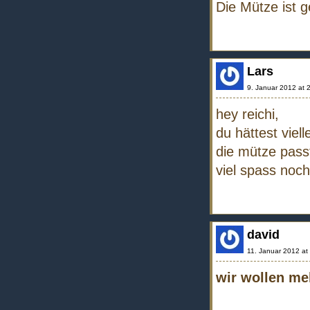
Die Mütze ist g
Lars
9. Januar 2012 at 
hey reichi,
du hättest viel
die mütze pass
viel spass noch
david
11. Januar 2012 at
wir wollen me