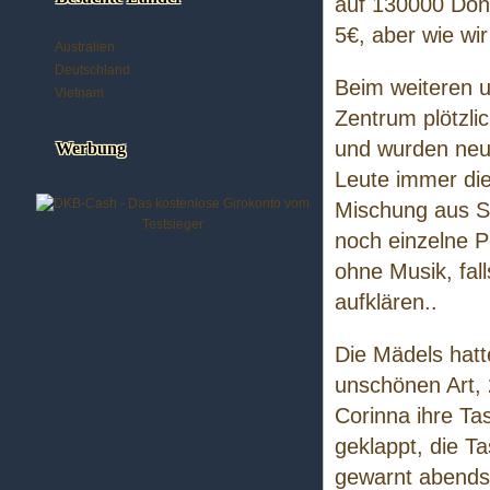
auf 130000 Don
5€, aber wie wir
Australien
Deutschland
Beim weiteren u
Vietnam
Zentrum plötzl
und wurden neug
Werbung
Leute immer di
Mischung aus S
noch einzelne 
ohne Musik, fal
aufklären..
Die Mädels hat
unschönen Art, 
Corinna ihre Ta
geklappt, die T
gewarnt abends 