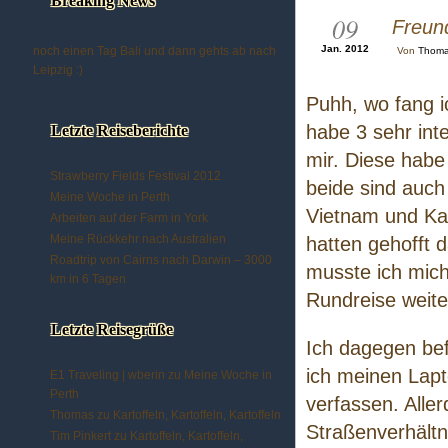
Breaking News
09
Freund
Jan. 2012
noch einen Tag Bali und dann gehts ab nach
Von
Thom
Leipzig :)
Puhh, wo fang ic
habe 3 sehr int
Letzte Reiseberichte
mir. Diese habe 
Strawberry Fields Festival 2012
beide sind auch
Meine Woche in Perth
Vietnam und Ka
Arbeiten auf der Farm in York
Meine Rückkehr nach Australien
hatten gehofft d
Roadtrip von Cairns nach Darwin – 3000
musste ich mich
km in 6 Tagen
Rundreise weite
Letzte Reisegrüße
Ich dagegen bef
ich meinen Lapt
E1 Traveling | wberin
zu
Meine Woche in
Perth
verfassen. Aller
Thomas
zu
Kartoffeln, Kartoffeln, Kartoffeln
Straßenverhältni
Tim Pinkert
zu
Kartoffeln, Kartoffeln,