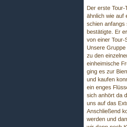
Der erste Tour-
ähnlich wie auf 
schien anfangs s
bestätigte. Er e
von einer Tour-
Unsere Gruppe 
zu den einzelne
einheimische F
ging es zur Bie
und kaufen konn
ein enges Flüss
sich anhört da d
uns auf das Ext
Anschließend k
werden und dann