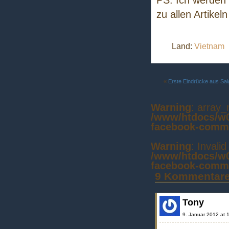
PS: Ich werden
zu allen Artikeln
Land:
Vietnam
«
Erste Eindrücke aus Sa
Warning
: array_
/www/htdocs/w0
facebook-comm
Warning
: Invali
/www/htdocs/w0
facebook-comm
9 Kommentar
Tony
9. Januar 2012 at 