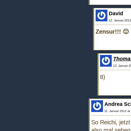
David
12. Januar 2012
Zensur!!! 🙂
Thoma
12. Januar 2
8)
Andrea Sc
11. Januar 2012 at
So Reichi, jet
also mal sehen