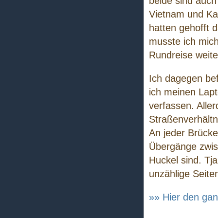
beide sind auch
Vietnam und Ka
hatten gehofft d
musste ich mich
Rundreise weite
Ich dagegen bef
ich meinen Lapt
verfassen. Aller
Straßenverhältni
An jeder Brücke
Übergänge zwis
Huckel sind. Tj
unzählige Seite
»» Hier den gan