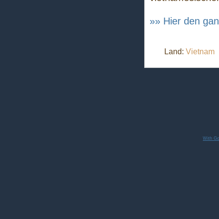
»» Hier den gan
Land:
Vietnam
With Go