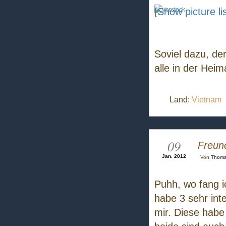
[Show picture lis
Soviel dazu, d
alle in der Hei
Land:
Vietnam
09
Freund
Jan. 2012
Von
Thom
Puhh, wo fang ic
habe 3 sehr int
mir. Diese habe 