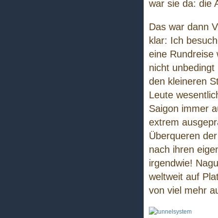
war sie da: die
Das war dann Vi
klar: Ich besuc
eine Rundreise 
nicht unbedingt
den kleineren S
Leute wesentlic
Saigon immer a
extrem ausgeprä
Überqueren der 
nach ihren eige
irgendwie! Nagu
weltweit auf Pl
von viel mehr a