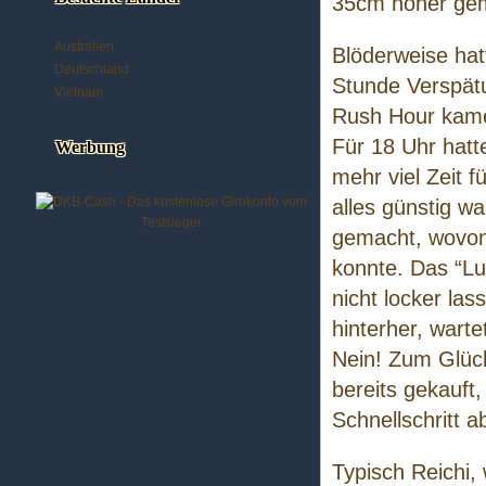
35cm höher gem
Australien
Blöderweise hat
Deutschland
Stunde Verspät
Vietnam
Rush Hour kamen
Für 18 Uhr hatte
Werbung
mehr viel Zeit 
alles günstig wa
gemacht, wovon 
konnte. Das “Lu
nicht locker la
hinterher, wart
Nein! Zum Glück
bereits gekauft,
Schnellschritt 
Typisch Reichi,