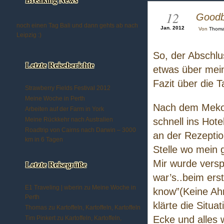
Breaking News
12
Goodb
noch einen Tag Bali und dann gehts ab nach
Jan. 2012
Von
Thom
Leipzig :)
So, der Abschlu
Letzte Reiseberichte
etwas über mein
Fazit über die T
Strawberry Fields Festival 2012
Meine Woche in Perth
Nach dem Mekong
Arbeiten auf der Farm in York
Meine Rückkehr nach Australien
schnell ins Hot
Roadtrip von Cairns nach Darwin – 3000
an der Rezeptio
km in 6 Tagen
Stelle wo mein
Mir wurde versp
Letzte Reisegrüße
war’s..beim erst
E1 Traveling | wberin
zu
Meine Woche in
know”(Keine Ah
Perth
klärte die Situa
Thomas
zu
Kartoffeln, Kartoffeln, Kartoffeln
Ecke und alles 
Tim Pinkert
zu
Kartoffeln, Kartoffeln,