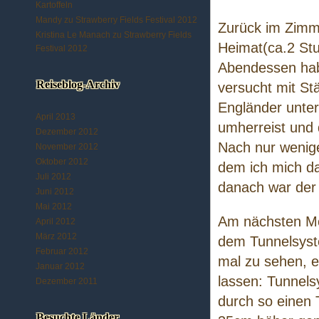
Kartoffeln
Mandy
zu
Strawberry Fields Festival 2012
Zurück im Zimme
Kristina Le Manach
zu
Strawberry Fields
Heimat(ca.2 St
Festival 2012
Abendessen hab
Reiseblog-Archiv
versucht mit St
Engländer unter
April 2013
umherreist und 
Dezember 2012
Nach nur wenige
November 2012
Oktober 2012
dem ich mich dan
Juli 2012
danach war der 
Juni 2012
Mai 2012
Am nächsten Mo
April 2012
März 2012
dem Tunnelsyst
Februar 2012
mal zu sehen, e
Januar 2012
lassen: Tunnel
Dezember 2011
durch so einen T
Besuchte Länder