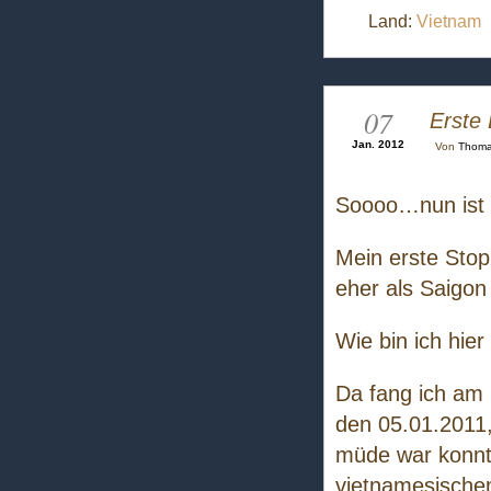
Land:
Vietnam
07
Erste
Jan. 2012
Von
Thom
Soooo…nun ist e
Mein erste Sto
eher als Saigon
Wie bin ich hi
Da fang ich am 
den 05.01.2011,
müde war konnte
vietnamesische